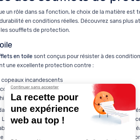
ue un rôle dans sa fonction, le choix de la matière est t
urabilité en conditions réelles. Découvrez sans plus at
les soufflets de protection.
oile
flets en toile
sont conçus pour résister à des condition
nt une excellente protection contre :
les copeaux incandescents
alcools, acides et bases
hirements, et l’abrasion
dans des environnements industriels exigeants où la r
. La composition de la toile détermine ses performance
’abrasion et aux fortes températures, le
Nomex
est idé
e le
polyester
, plus économique, convient aux envir