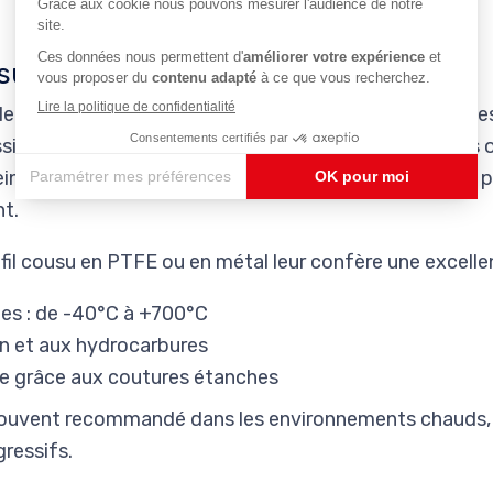
usus
le technique, les
soufflets cousus
sont parfaits pour l
sières, ou tables élévatrices. Leur principal atout ? Ils 
eindre
1:12
, c’est-à-dire qu’un soufflet replié de 10 cm 
t.
fil cousu en PTFE ou en métal leur confère une excellen
es : de -40°C à +700°C
on et aux hydrocarbures
le grâce aux coutures étanches
 souvent recommandé dans les environnements chauds, 
gressifs.