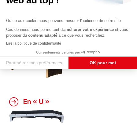
En « toit »
En « U »