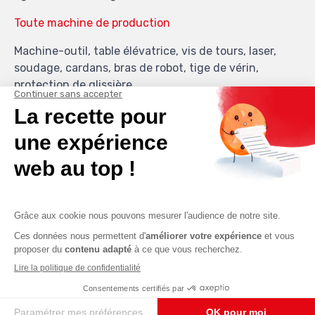
Toute machine de production
Machine-outil, table élévatrice, vis de tours, laser,
soudage, cardans, bras de robot, tige de vérin,
protection de glissière...
Tout type de soufflet et tapis
Soufflet moulé en PVC , silicone ou cuir, soufflet rond
cousu, toiles diverses, soufflet toile dit accordéon,
hélicoïdaux, soufflet à lame télescopique, tapis
enrouleur ou articulé...
Délais
Fabrication et départ le jour même sont parfaitement
réalisables chez nous.
Quantités